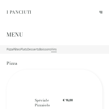
I PANCIUTI
MENU
Pizza
Pâtes
Plats
Desserts
Boissons
Vins
Pizza
Spéciale
€ 16,00
Pizzaiolo