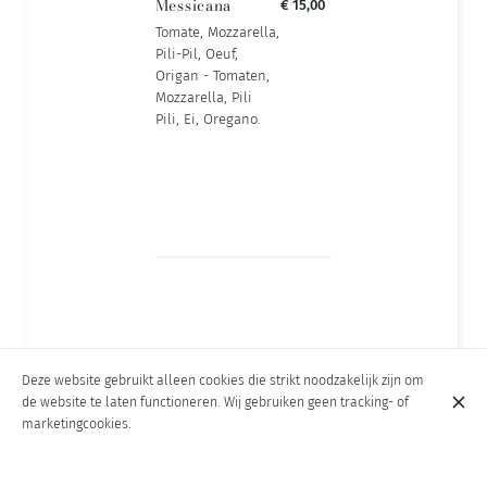
Messicana
€ 15,00
Tomate, Mozzarella,
Pili-Pil, Oeuf,
Origan - Tomaten,
Mozzarella, Pili
Pili, Ei, Oregano.
Deze website gebruikt alleen cookies die strikt noodzakelijk zijn om
Vegetariana
€ 16,00
de website te laten functioneren. Wij gebruiken geen tracking- of
Tomate, Légumes,
marketingcookies.
Mozzarella, Origan
- Tomaten, Verse
Groenten,